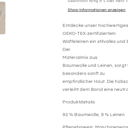
Gewöhnlich fertig in 5 oder mehr 
Shop-Informationen anzeigen
Entdecke unser hochwertige
OEKO-TEX-zertifiziertem
Waffeleinen ein stilvolles un
Der
Materialmix aus
Baumwolle und Leinen, sorgt 
besonders sanft zu
empfindlicher Haut. Die hübs
verleiht dem Band eine neutra
Produktdetails
92 % Baumwolle, 8 % Leinen
Pflegehinweis: Maschinenwas