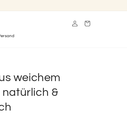
Einloggen
Warenkorb
Versand
us weichem
 natürlich &
ich