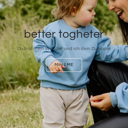
better togheter
Du bist mein Wunder und ich dein Zuhause
Mini I ME