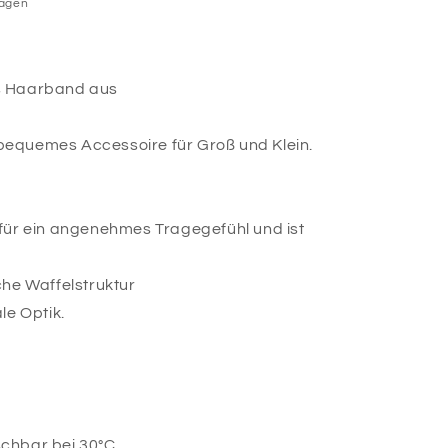
Tagen
s Haarband aus
d bequemes Accessoire für Groß und Klein.
für ein angenehmes Tragegefühl und ist
che Waffelstruktur
le Optik.
chbar bei 30°C